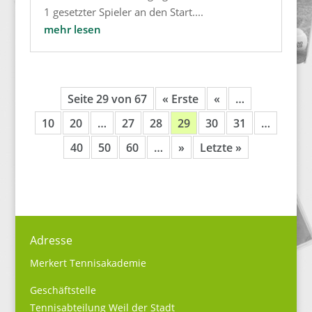
1 gesetzter Spieler an den Start....
mehr lesen
Seite 29 von 67
« Erste
«
…
10
20
…
27
28
29
30
31
…
40
50
60
…
»
Letzte »
Adresse
Merkert Tennisakademie
Geschäftstelle
Tennisabteilung Weil der Stadt