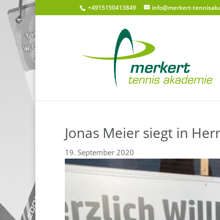
+4915150413849
info@merkert-tennisak
Jonas Meier siegt in He
19. September 2020