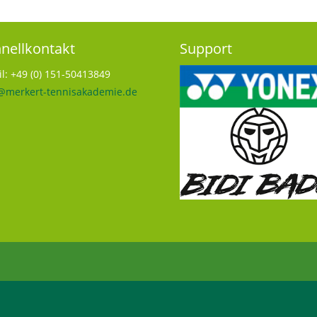
nellkontakt
Support
l: +49 (0) 151-50413849
@merkert-tennisakademie.de