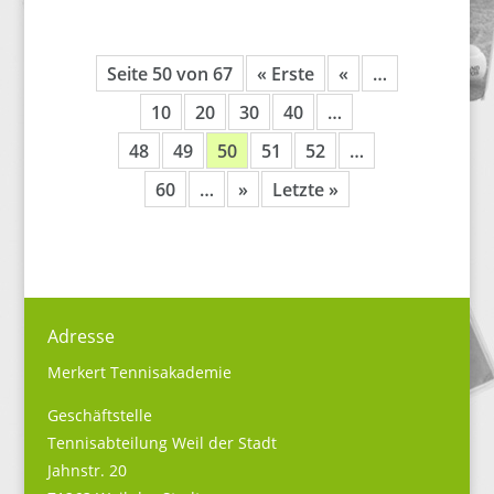
Seite 50 von 67
« Erste
«
…
10
20
30
40
…
48
49
50
51
52
…
60
…
»
Letzte »
Adresse
Merkert Tennisakademie
Geschäftstelle
Tennisabteilung Weil der Stadt
Jahnstr. 20