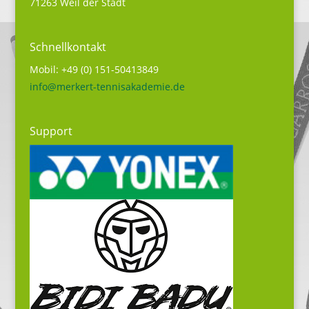
71263 Weil der Stadt
Schnellkontakt
Mobil: +49 (0) 151-50413849
info@merkert-tennisakademie.de
Support