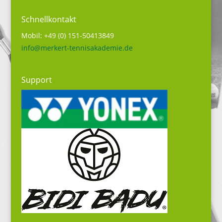
Schnellkontakt
Mobil: +49 (0) 151-50413849
info@merkert-tennisakademie.de
Support