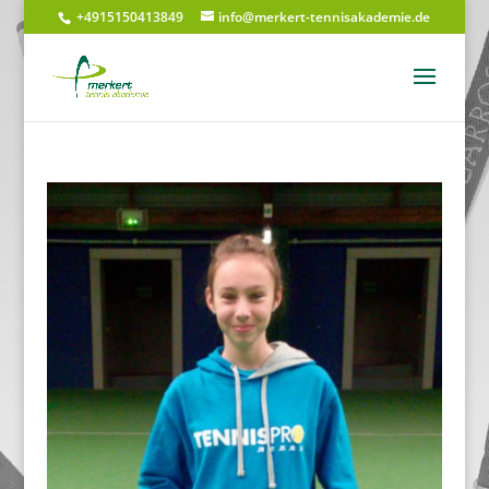
+4915150413849
info@merkert-tennisakademie.de