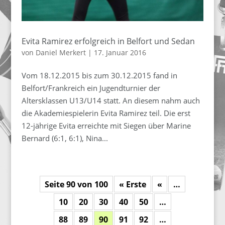
Evita Ramirez erfolgreich in Belfort und Sedan
von
Daniel Merkert
|
17. Januar 2016
Vom 18.12.2015 bis zum 30.12.2015 fand in
Belfort/Frankreich ein Jugendturnier der
Altersklassen U13/U14 statt. An diesem nahm auch
die Akademiespielerin Evita Ramirez teil. Die erst
12-jährige Evita erreichte mit Siegen über Marine
Bernard (6:1, 6:1), Nina...
Seite 90 von 100
« Erste
«
…
10
20
30
40
50
…
88
89
90
91
92
…