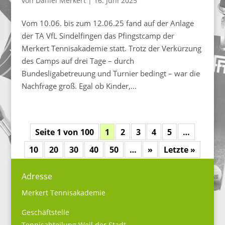
von
Daniel Merkert
|
16. Juni 2025
Vom 10.06. bis zum 12.06.25 fand auf der Anlage
der TA VfL Sindelfingen das Pfingstcamp der
Merkert Tennisakademie statt. Trotz der Verkürzung
des Camps auf drei Tage – durch
Bundesligabetreuung und Turnier bedingt – war die
Nachfrage groß. Egal ob Kinder,...
Seite 1 von 100
1
2
3
4
5
…
10
20
30
40
50
…
»
Letzte »
Adresse
Merkert Tennisakademie
Geschäftstelle
Tennisabteilung Weil der Stadt