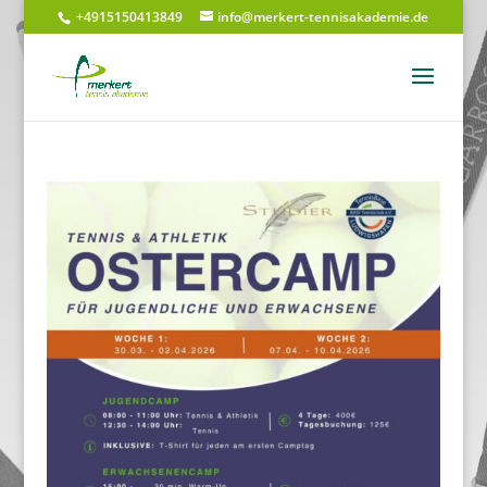
+4915150413849
info@merkert-tennisakademie.de