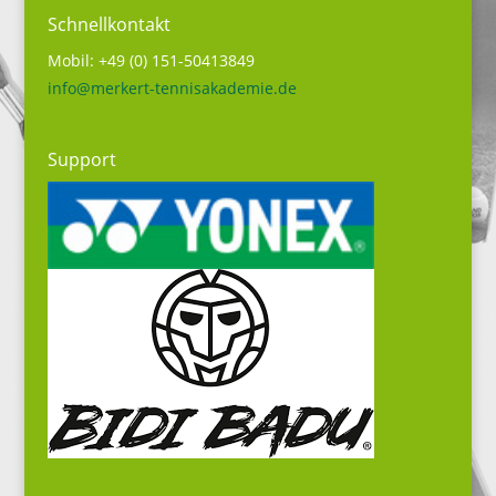
Schnellkontakt
Mobil: +49 (0) 151-50413849
info@merkert-tennisakademie.de
Support