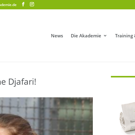
ademie.de
News
Die Akademie
Training
e Djafari!