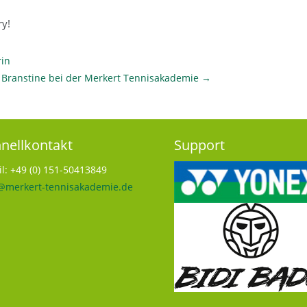
ry!
rin
 Branstine bei der Merkert Tennisakademie
→
nellkontakt
Support
l: +49 (0) 151-50413849
@merkert-tennisakademie.de