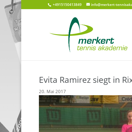
+4915150413849
info@merkert-tennisak
Evita Ramirez siegt in R
20. Mai 2017