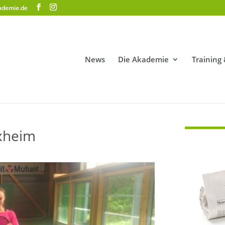
ademie.de
News
Die Akademie
Training
ixheim