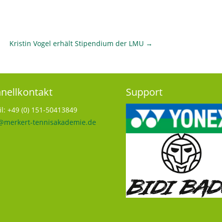
Kristin Vogel erhält Stipendium der LMU
→
nellkontakt
Support
l: +49 (0) 151-50413849
@merkert-tennisakademie.de