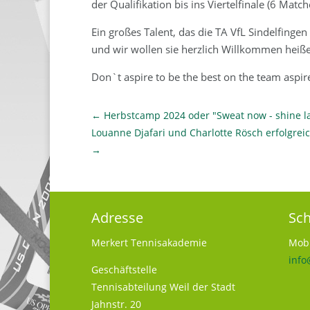
der Qualifikation bis ins Viertelfinale (6 Mat
Ein großes Talent, das die TA VfL Sindelfin
und wir wollen sie herzlich Willkommen heiß
Don`t aspire to be the best on the team aspire
←
Herbstcamp 2024 oder "Sweat now - shine la
Louanne Djafari und Charlotte Rösch erfolgr
→
Adresse
Sch
Merkert Tennisakademie
Mobi
info
Geschäftstelle
Tennisabteilung Weil der Stadt
Jahnstr. 20