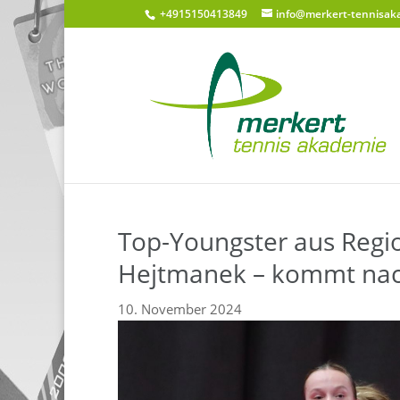
+4915150413849
info@merkert-tennisak
Top-Youngster aus Regio
Hejtmanek – kommt nac
10. November 2024