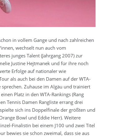
 schon in vollem Gange und nach zahlreichen
/innen, wechselt nun auch vom
eres junges Talent (Jahrgang 2007) zur
melie Justine Hejtmanek und für ihre noch
werte Erfolge auf nationaler wie
-Tour als auch bei den Damen auf der WTA-
sse sprechen. Zuhause im Algäu und trainiert
m einen Platz in den WTA-Rankings (Rang
en Tennis Damen Rangliste errang drei
pielte sich ins Doppelfinale der größten und
 (Orange Bowl und Eddie Herr). Weitere
inzel-Finalistin bei einem J100 und zwei Titel
our bewies sie schon zweimal, dass sie aus