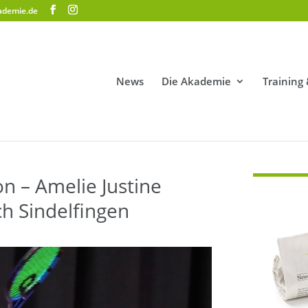
ademie.de
News
Die Akademie
Training
n – Amelie Justine
h Sindelfingen