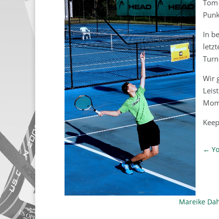
Tom 
Punk
In b
letz
Turn
Wir 
Leis
Mome
Keep
←
Y
Mareike Dah