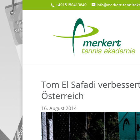
+4915150413849
info@merkert-tennisak
Tom El Safadi verbesser
Österreich
16. August 2014