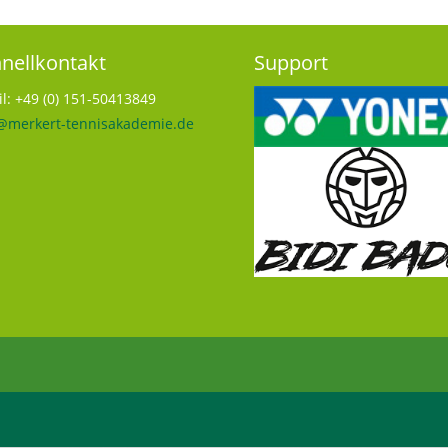
nellkontakt
Support
l: +49 (0) 151-50413849
@merkert-tennisakademie.de