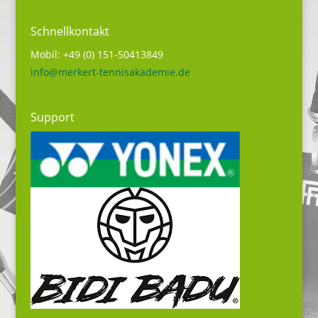
Schnellkontakt
Mobil: +49 (0) 151-50413849
info@merkert-tennisakademie.de
Support