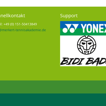
nellkontakt
Support
l: +49 (0) 151-50413849
@merkert-tennisakademie.de