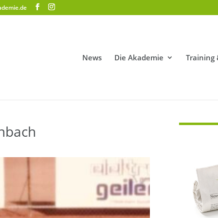
ademie.de
News
Die Akademie
Training
enbach