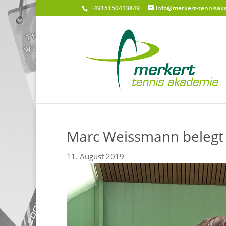
+4915150413849
info@merkert-tennisak
Marc Weissmann belegt 
11. August 2019