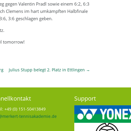
g gegen Valentin Pradl sowie einem 6:2, 6:3
sich Clemens im hart umkämpften Halbfinale
3:6, 3:6 geschlagen geben.
tz.
eel tomorrow!
rg
Julius Stupp belegt 2. Platz in Ettlingen
→
nellkontakt
Support
l: +49 (0) 151-50413849
@merkert-tennisakademie.de