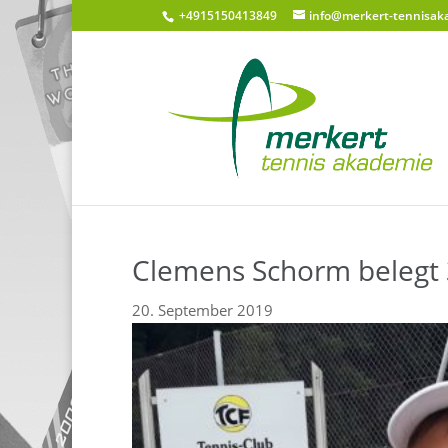
+4915150413849
info@merkert-tennisak
Clemens Schorm belegt 3.
20. September 2019