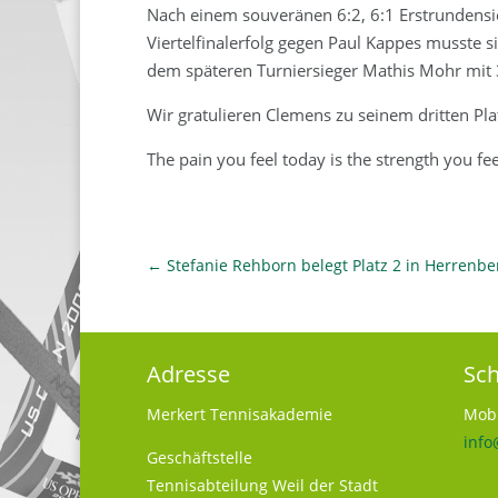
Nach einem souveränen 6:2, 6:1 Erstrundensie
Viertelfinalerfolg gegen Paul Kappes musste 
dem späteren Turniersieger Mathis Mohr mit 
Wir gratulieren Clemens zu seinem dritten Pla
The pain you feel today is the strength you f
←
Stefanie Rehborn belegt Platz 2 in Herrenbe
Adresse
Sch
Merkert Tennisakademie
Mobi
info
Geschäftstelle
Tennisabteilung Weil der Stadt